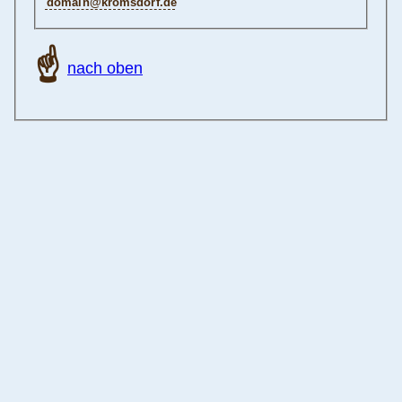
e d . f r o d s m o r k @ n i a m o d
☝
nach oben